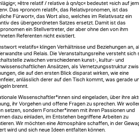
lägig«; »être relatif / relative à qn/qc« bedeutet »sich auf j
en«. Das »pronom relatif«, das Relativpronomen, ist das
liche Fürwort«, das Wort also, welches im Relativsatz ein
ntiv des übergeordneten Satzes ersetzt. Damit ist das
vpronomen ein Stellvertreter, der aber ohne den von ihm
hneten Referenten nicht existiert.
stwort »relatifs« klingen Verhältnisse und Beziehungen an, a
erwandte und Relais. Die Veranstaltungsreihe versteht sich s
chaltstelle zwischen verschiedenen kunst-, kultur- und
wissenschaftlichen Ansätzen, als Vernetzungsstruktur zwi
ungen, die auf den ersten Blick disparat wirken, wie eine
enfeier, anlässlich derer auf den Tisch kommt, was gerade un
geln brennt.
ationale Wissenschaftler*innen sind eingeladen, über ihre akt
ung, ihr Vorgehen und offene Fragen zu sprechen. Wir wolle
 setzen, sondern Forscher*innen mit ihren Passionen und
men dazu einladen, im Entstehen begriffene Arbeiten zu
tieren. Wir möchten eine Atmosphäre schaffen, in der Gewa
iert wird und sich neue Ideen entfalten können.