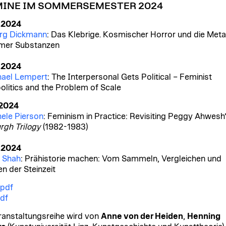
INE IM SOMMERSEMESTER 2024
.2024
rg Dickmann
: Das Klebrige. Kosmischer Horror und die Met
mer Substanzen
.2024
hael Lempert
: The Interpersonal Gets Political – Feminist
olitics and the Problem of Scale
.2024
ele Pierson
: Feminism in Practice: Revisiting Peggy Ahwesh
urgh Trilogy
(1982-1983)
.2024
 Shah
: Prähistorie machen: Vom Sammeln, Vergleichen und
en der Steinzeit
.pdf
pdf
ranstaltungsreihe wird von
Anne von der Heiden
,
Henning