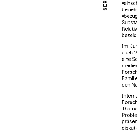
»einsch
bezieh
»bezüg
Substa
Relati
bezeic
Im Kun
auch V
eine S
medien
Forsch
Famili
den Nä
Intern
Forsch
Themen
Proble
präsen
diskut