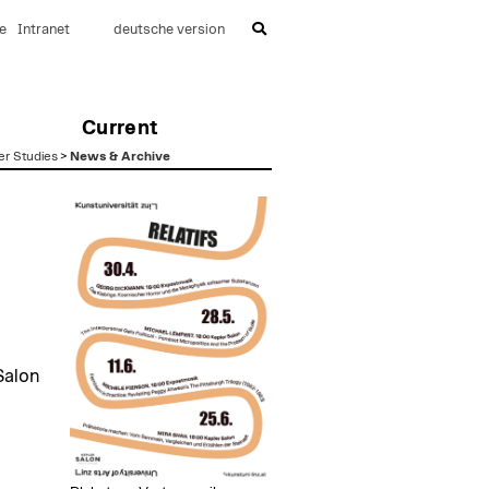
e
Intranet
deutsche version
Current
er Studies
>
News & Archive
Salon