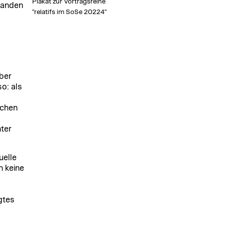
Plakat zur Vortragsreihe
emanden
"relatifs im SoSe 20224"
ber
o: als
schen
ter
uelle
n keine
gtes