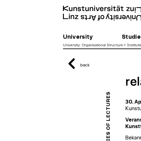
University
Studie
University
:
Organisational Structure
>
Institut
zum
Inhalt
back
re
SERIES OF LECTURES
30. Ap
Kunstu
Veran
Kunst
Bekann