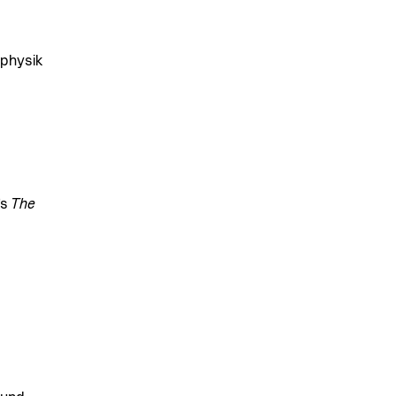
aphysik
’s
The