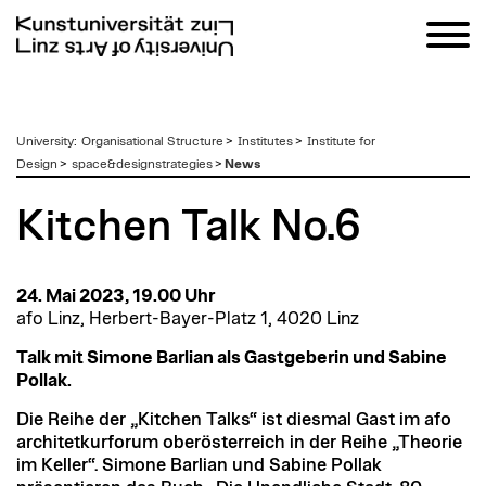
zum
University
:
Organisational Structure
>
Institutes
>
Institute for
Inhalt
Design
>
space&designstrategies
>
News
Kitchen Talk No.6
24. Mai 2023, 19.00 Uhr
afo Linz, Herbert-Bayer-Platz 1, 4020 Linz
Talk mit Simone Barlian als Gastgeberin und Sabine
Pollak.
Die Reihe der „Kitchen Talks“ ist diesmal Gast im afo
architetkurforum oberösterreich in der Reihe „Theorie
im Keller“. Simone Barlian und Sabine Pollak