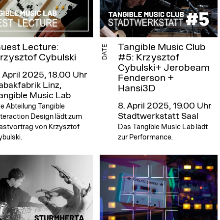
uest Lecture:
Tangible Music Club
DATE
rzysztof Cybulski
#5: Krzysztof
Cybulski+ Jerobeam
. April 2025, 18.00 Uhr
Fenderson +
abakfabrik Linz,
Hansi3D
angible Music Lab
8. April 2025, 19.00 Uhr
e Abteilung Tangible
Stadtwerkstatt Saal
teraction Design lädt zum
astvortrag von Krzysztof
Das Tangible Music Lab lädt
bulski.
zur Performance.