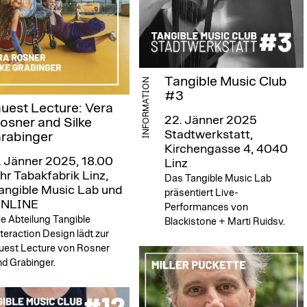
Tangible Music Club
INFORMATION
#3
uest Lecture: Vera
22. Jänner 2025
osner and Silke
Stadtwerkstatt,
rabinger
Kirchengasse 4, 4040
. Jänner 2025, 18.00
Linz
hr
Tabakfabrik Linz,
Das Tangible Music Lab
angible Music Lab und
präsentiert Live-
NLINE
Performances von
e Abteilung Tangible
Blackistone + Marti Ruidsv.
teraction Design lädt zur
uest Lecture von Rosner
d Grabinger.