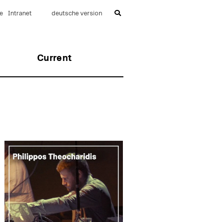
e
Intranet
deutsche version
Current