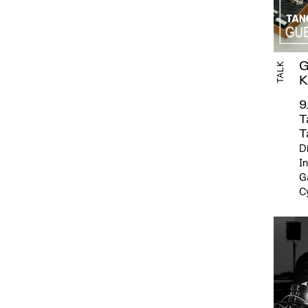
G
TALK
K
9
T
T
Di
In
G
Cy