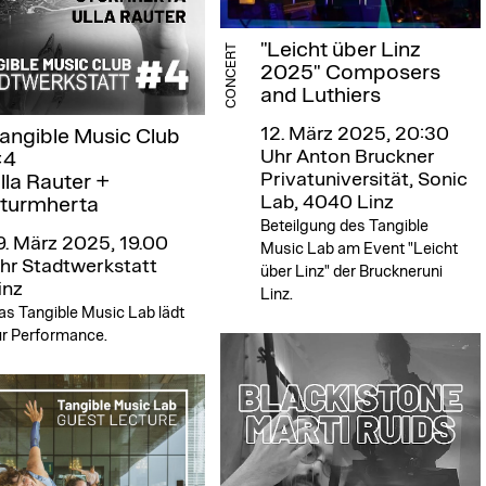
"Leicht über Linz
CONCERT
2025" Composers
and Luthiers
12. März 2025, 20:30
angible Music Club
Uhr
Anton Bruckner
#4
Privatuniversität, Sonic
lla Rauter +
Lab, 4040 Linz
turmherta
Beteilgung des Tangible
9. März 2025, 19.00
Music Lab am Event "Leicht
hr
Stadtwerkstatt
über Linz" der Bruckneruni
inz
Linz.
as Tangible Music Lab lädt
ur Performance.