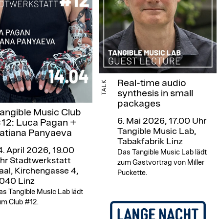
Real-time audio
TALK
synthesis in small
packages
angible Music Club
6. Mai 2026, 17.00 Uhr
12: Luca Pagan +
Tangible Music Lab,
atiana Panyaeva
Tabakfabrik Linz
4. April 2026, 19.00
Das Tangible Music Lab lädt
hr
Stadtwerkstatt
zum Gastvortrag von Miller
aal, Kirchengasse 4,
Puckette.
040 Linz
as Tangible Music Lab lädt
um Club #12.