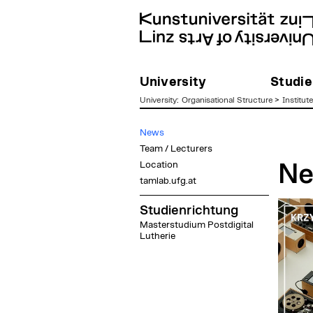
University
Studie
University
:
Organisational Structure
>
Institut
zum
News
Inhalt
Team / Lecturers
Location
Ne
tamlab.ufg.at
Studienrichtung
Masterstudium Postdigital
Lutherie