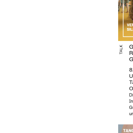
G
TALK
R
G
8
U
T
O
Di
In
G
un