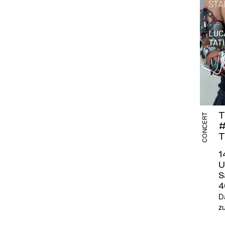
T
CONCERT
#
T
1
U
S
4
D
z