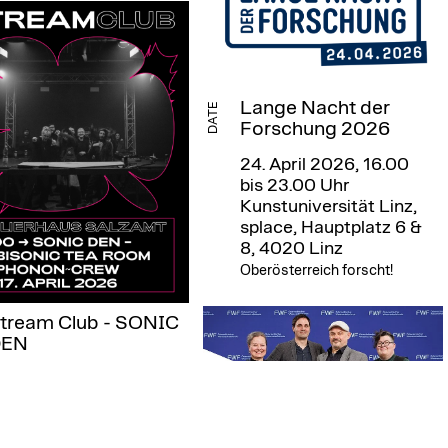
Lange Nacht der
DATE
Forschung 2026
24. April 2026, 16.00
bis 23.00 Uhr
Kunstuniversität Linz,
splace, Hauptplatz 6 &
8, 4020 Linz
Oberösterreich forscht!
tream Club - SONIC
DEN
pril 17, 2026, starting
t 6 p.m.
Atelierhaus
alzamt, Linz
 collaboration with the