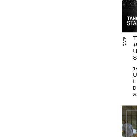
T
DATE
U
S
1
U
L
D
z