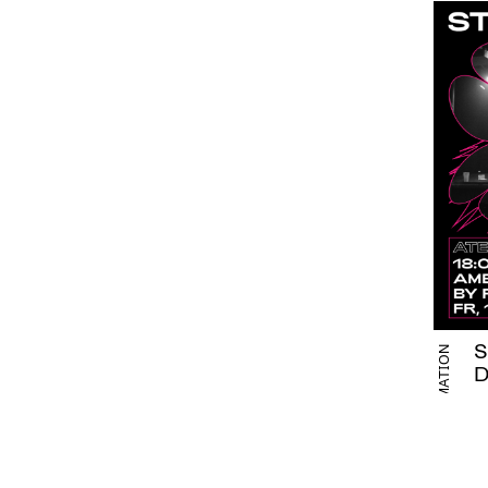
S
INFORMATION
A
a
S
In