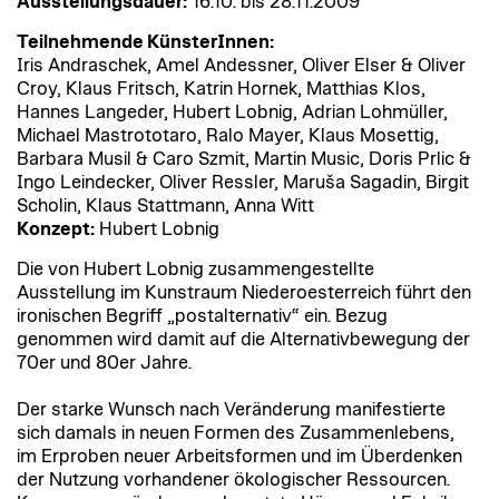
Ausstellungsdauer:
16.10. bis 28.11.2009
Teilnehmende KünsterInnen:
Iris Andraschek, Amel Andessner, Oliver Elser & Oliver
Croy, Klaus Fritsch, Katrin Hornek, Matthias Klos,
Hannes Langeder, Hubert Lobnig, Adrian Lohmüller,
Michael Mastrototaro, Ralo Mayer, Klaus Mosettig,
Barbara Musil & Caro Szmit, Martin Music, Doris Prlic &
Ingo Leindecker, Oliver Ressler, Maruša Sagadin, Birgit
Scholin, Klaus Stattmann, Anna Witt
Konzept:
Hubert Lobnig
Die von Hubert Lobnig zusammengestellte
Ausstellung im Kunstraum Niederoesterreich führt den
ironischen Begriff „postalternativ“ ein. Bezug
genommen wird damit auf die Alternativbewegung der
70er und 80er Jahre.
Der starke Wunsch nach Veränderung manifestierte
sich damals in neuen Formen des Zusammenlebens,
im Erproben neuer Arbeitsformen und im Überdenken
der Nutzung vorhandener ökologischer Ressourcen.