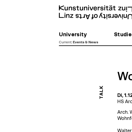
University
Studie
Current
:
Events & News
zum
Inhalt
Wo
TALK
Di, 1.
HS Arc
Arch. 
Wohnfo
Walter