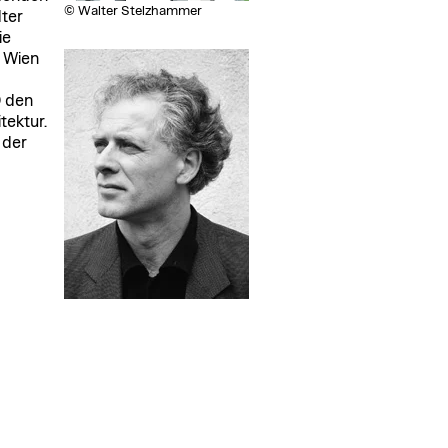
© Walter Stelzhammer
lter
ie
n Wien
Ö den
tektur.
 der