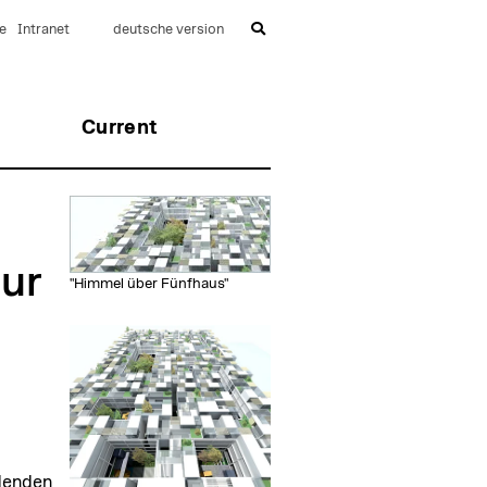
e
Intranet
deutsche version
Current
ur
"Himmel über Fünfhaus"
ldenden