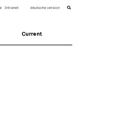
e
Intranet
deutsche version
Current