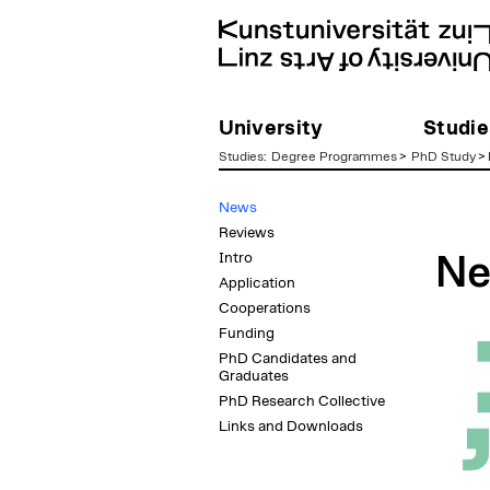
University
Studie
Studies
:
Degree Programmes
>
PhD Study
>
zum
News
Inhalt
Reviews
Intro
N
Application
Cooperations
Funding
PhD Candidates and
Graduates
PhD Research Collective
Links and Downloads