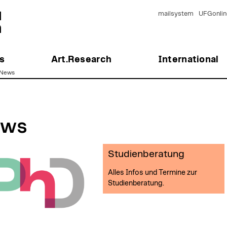
mailsystem
UFGonlin
s
Art.Research
International
News
ews
Studienberatung
Alles Infos und Termine zur
Studienberatung.