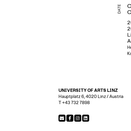
C
DATE
C
2
2
L
A
H
K
UNIVERSITY OF ARTS LINZ
Hauptplatz 6, 4020 Linz / Austria
T +43 732 7898