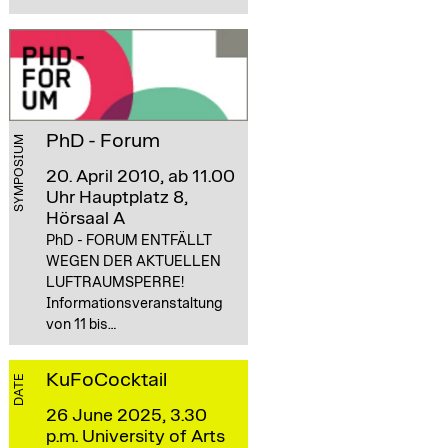
PhD - Forum
SYMPOSIUM
20. April 2010, ab 11.00
Uhr
Hauptplatz 8,
Hörsaal A
PhD - FORUM ENTFÄLLT
WEGEN DER AKTUELLEN
LUFTRAUMSPERRE!
Informationsveranstaltung
von 11 bis…
KuFoCocktail
DATE
26 June 2025, 3.30
p.m.
University of Arts