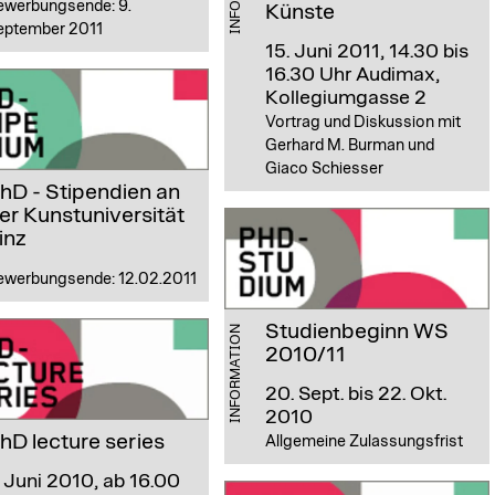
ewerbungsende: 9.
Künste
eptember 2011
15. Juni 2011, 14.30 bis
16.30 Uhr
Audimax,
Kollegiumgasse 2
Vortrag und Diskussion mit
Gerhard M. Burman und
Giaco Schiesser
hD - Stipendien an
er Kunstuniversität
inz
ewerbungsende: 12.02.2011
Studienbeginn WS
INFORMATION
2010/11
20. Sept. bis 22. Okt.
2010
hD lecture series
Allgemeine Zulassungsfrist
. Juni 2010, ab 16.00