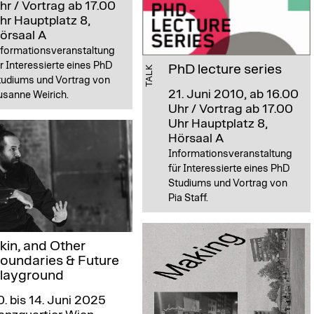
hr / Vortrag ab 17.00
hr
Hauptplatz 8,
örsaal A
nformationsveranstaltung
r Interessierte eines PhD
PhD lecture series
TALK
tudiums und Vortrag von
21. Juni 2010, ab 16.00
usanne Weirich.
Uhr / Vortrag ab 17.00
Uhr
Hauptplatz 8,
Hörsaal A
Informationsveranstaltung
für Interessierte eines PhD
Studiums und Vortrag von
Pia Staff.
kin, and Other
oundaries & Future
layground
0. bis 14. Juni 2025