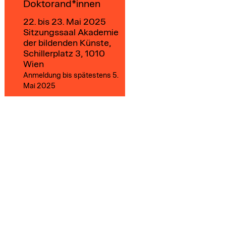
Doktorand*innen
22. bis 23. Mai 2025
Sitzungssaal Akademie
der bildenden Künste,
Schillerplatz 3, 1010
Wien
Anmeldung bis spätestens 5.
Mai 2025