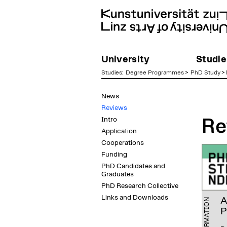
University
Studie
Studies
:
Degree Programmes
>
PhD Study
>
zum
News
Inhalt
Reviews
Intro
Re
Application
Cooperations
Funding
PhD Candidates and
Graduates
PhD Research Collective
Links and Downloads
A
INFORMATION
P