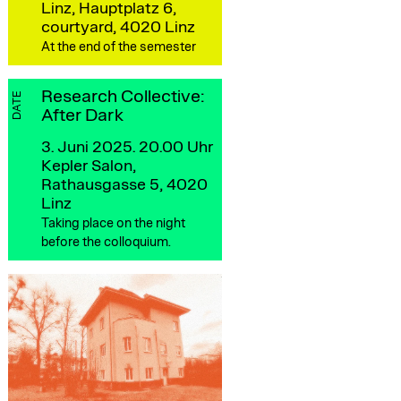
Linz, Hauptplatz 6,
courtyard, 4020 Linz
At the end of the semester
Research Collective:
DATE
After Dark
3. Juni 2025. 20.00 Uhr
Kepler Salon,
Rathausgasse 5, 4020
Linz
Taking place on the night
before the colloquium.