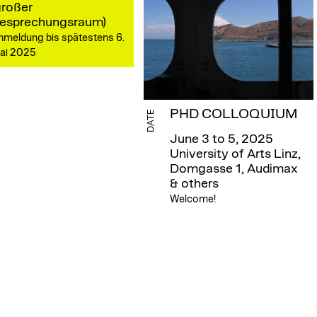
großer
esprechungsraum)
nmeldung bis spätestens 6.
ai 2025
PHD COLLOQUIUM
DATE
June 3 to 5, 2025
University of Arts Linz,
Domgasse 1, Audimax
& others
Welcome!