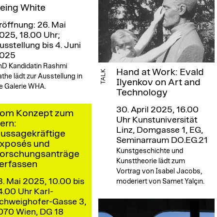
eing White
röffnung: 26. Mai
025, 18.00 Uhr;
usstellung bis 4. Juni
025
hD Kandidatin Rashmi
Hand at Work: Evald
TALK
the lädt zur Ausstellung in
Ilyenkov on Art and
e Galerie WHA.
Technology
30. April 2025, 16.00
om Konzept zum
Uhr
Kunstuniversität
ern:
Linz, Domgasse 1, EG,
ussagekräftige
Seminarraum DO.EG.21
xposés und
Kunstgeschichte und
orschungsanträge
Kunsttheorie lädt zum
erfassen
Vortrag von Isabel Jacobs,
3. Mai 2025, 10.00 bis
moderiert von Samet Yalçın.
4.00 Uhr
Karl-
chweighofer-Gasse 3,
070 Wien, DG 18