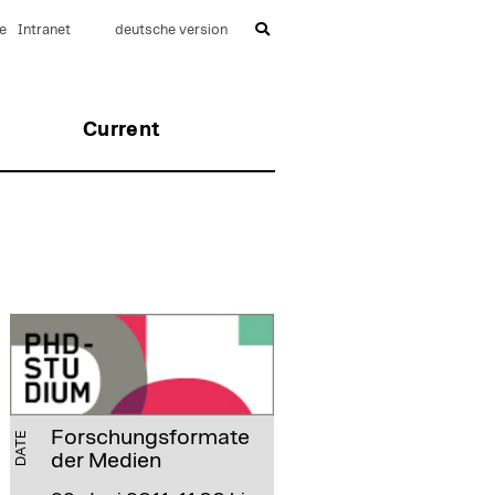
e
Intranet
deutsche version
Current
Forschungsformate
DATE
der Medien