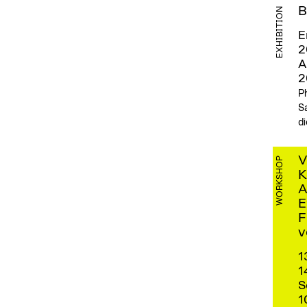
B
EXHIBITION
E
2
A
2
P
Sa
di
V
WORKSHOP
K
A
E
F
v
1
1
S
1