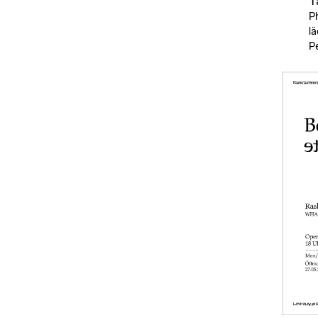
T
P
l
P