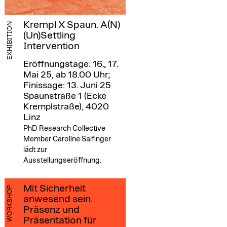
Krempl X Spaun. A(N)
EXHIBITION
(Un)Settling
Intervention
Eröffnungstage: 16., 17.
Mai 25, ab 18.00 Uhr;
Finissage: 13. Juni 25
Spaunstraße 1 (Ecke
Kremplstraße), 4020
Linz
PhD Research Collective
Member Caroline Salfinger
lädt zur
Ausstellungseröffnung.
Mit Sicherheit
WORKSHOP
anwesend sein.
Präsenz und
Präsentation für