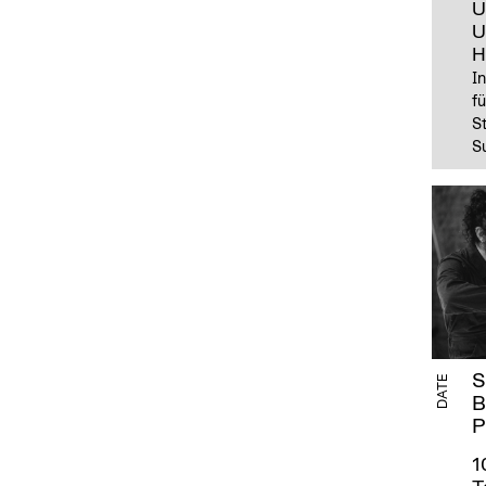
U
U
H
I
fü
S
S
S
DATE
B
P
1