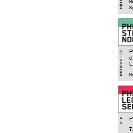
B
S
P
INFORMATION
d
L
B
P
TALK
7