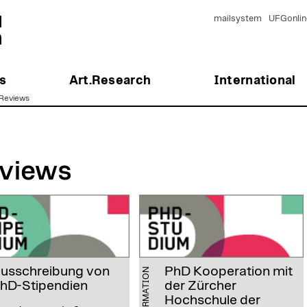
mailsystem
UFGonlin
s
Art.Research
International
Reviews
views
usschreibung von
PhD Kooperation mit
INFORMATION
hD-Stipendien
der Zürcher
Hochschule der