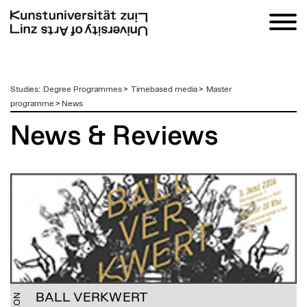
zum
Studies
:
Degree Programmes
>
Timebased media
>
Master
Inhalt
programme
>
News
News & Reviews
BALL VERKWERT