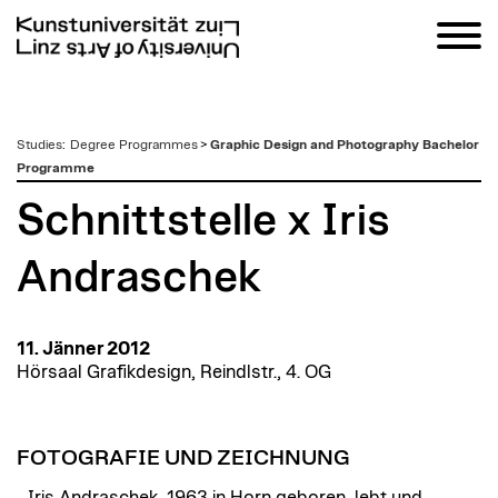
zum
Studies
:
Degree Programmes
>
Graphic Design and Photography Bachelor
Inhalt
Programme
Schnittstelle x Iris
Andraschek
11. Jänner 2012
Hörsaal Grafikdesign, Reindlstr., 4. OG
FOTOGRAFIE UND ZEICHNUNG
Iris Andraschek, 1963 in Horn geboren, lebt und