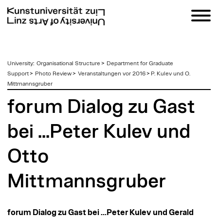
zum
University
:
Organisational Structure
>
Department for Graduate
Inhalt
Support
>
Photo Review
>
Veranstaltungen vor 2016
>
P. Kulev und O.
Mittmannsgruber
forum Dialog zu Gast
bei ...Peter Kulev und
Otto
Mittmannsgruber
forum Dialog zu Gast bei ...Peter Kulev und Gerald