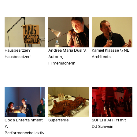
Hausbesitzer?
Andrea Maria Dusl \\
Kamiel Klaasse \\ NL
Hausbesetzer!
Autorin,
Architects
Filmemacherin
God's Entertainment
Superferkel
SUPERPARTY! mit
\\
DJ Schwein
Performancekollektiv