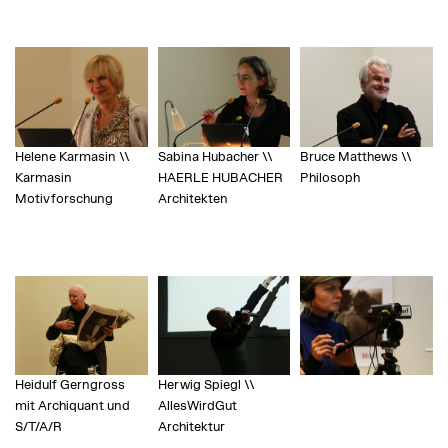
Helene Karmasin \\
Sabina Hubacher \\
Bruce Matthews \\
Karmasin
HAERLE HUBACHER
Philosoph
Motivforschung
Architekten
Heidulf Gerngross
Herwig Spiegl \\
mit Archiquant und
AllesWirdGut
S/T/A/R
Architektur