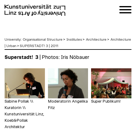
zum
University
:
Organisational Structure
>
Institutes
>
Architecture
>
Architecture
Inhalt
| Urban
>
SUPERSTADT! 3 | 2011
Superstadt!
3
| Photos: Iris Nöbauer
Sabine Pollak \\
Moderatorin Angelika
Super Publikum!
Kuratorin \\
Fitz
Kunstuniversität Linz,
Koeb&Pollak
Architektur