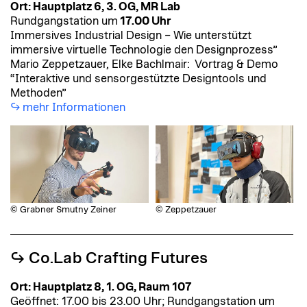
O
rt: Hauptplatz 6, 3. OG, MR Lab
Rundgangstation um
17.00 Uhr
Immersives Industrial Design – Wie unterstützt
immersive virtuelle Technologie den Designprozess”
Mario Zeppetzauer, Elke Bachlmair: Vortrag & Demo
“Interaktive und sensorgestützte Designtools und
Methoden”
mehr Informationen
© Grabner Smutny Zeiner
© Zeppetzauer
↪︎ Co.Lab Crafting Futures
Ort: Hauptplatz 8, 1. OG, Raum 107
Geöffnet: 17.00 bis 23.00 Uhr; Rundgangstation um