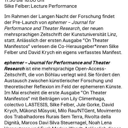
17.30 bis 18.00 Uhr
Silke Felber
:
Lecture Performance
Im Rahmen der Langen Nacht der Forschung findet
der Pre-Launch von
ephemer – Journal for
Performance and Theater Research
, der neuen
mehrsprachigen Zeitschrift der Kunstuniversität Linz,
statt. Anlässlich der ersten Ausgabe “On Theater
Manifestos“ verlesen die Co-Herausgeber*innen Silke
Felber und David Krych ein eigens verfasstes Manifest.
ephemer – Journal for Performance and Theater
Research
ist eine mehrsprachige Open-Access-
Zeitschrift, die von Böhlau verlegt wird. Sie fördert den
Austausch zwischen künstlerischer Forschung und
theoretischer Reflexion im Feld der ephemeren Künste.
Im Mai erscheint die erste Ausgabe “On Theater
Manifestos“ mit Beiträgen von Lily Climenhaga,
colectivo LASTESIS, Silke Felber, Jule Gorke, David
Krych, Mũkonzi Mũsyoki, Milo Rau/NTGent, Movimento
dos Trabalhadores Rurais Sem Terra, Rivolta della
Dignità, Marcos Davi Silva Steuernagel, Noah Lena