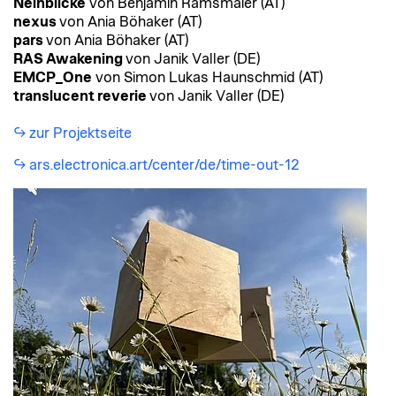
Neinblicke
von Benjamin Ramsmaier (AT)
nexus
von Ania Böhaker (AT)
pars
von Ania Böhaker (AT)
RAS Awakening
von Janik Valler (DE)
EMCP_One
von Simon Lukas Haunschmid (AT)
translucent reverie
von Janik Valler (DE)
zur Projektseite
ars.electronica.art/center/de/time-out-12