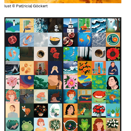
lust © Pat(ricia) Göckert