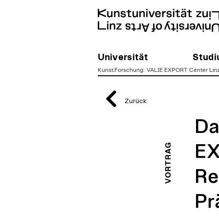
Universität
Stud
Kunst.Forschung
:
VALIE EXPORT Center Lin
zum
Inhalt
Zurück
Da
VORTRAG
EX
Re
Pr