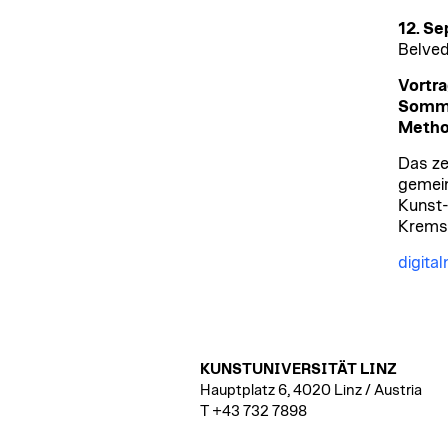
12. S
Belved
Vortra
Sommer
Method
Das ze
gemein
Kunst-
Krems 
digit
KUNSTUNIVERSITÄT LINZ
Hauptplatz 6, 4020 Linz / Austria
T +43 732 7898