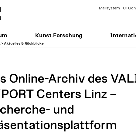
Mailsystem
UFGonl
ium
Kunst.Forschung
Internati
z
>
Aktuelles & Rückblicke
s Online-Archiv des VAL
PORT Centers Linz –
cherche- und
äsentationsplattform