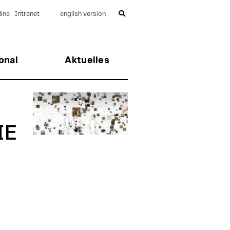
ine
Intranet
english version
onal
Aktuelles
IE