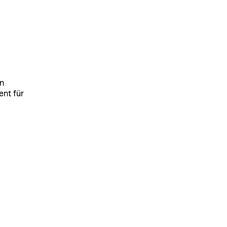
n
nt für