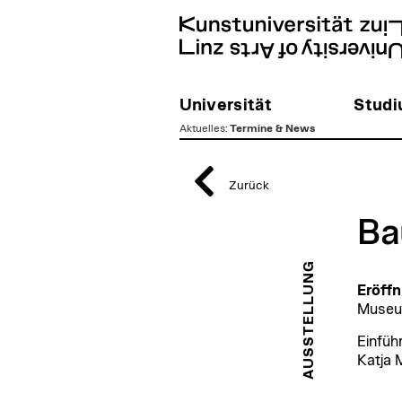
Universität
Stud
Aktuelles
:
Termine & News
zum
Inhalt
Zurück
Ba
AUSSTELLUNG
Eröffn
Museum
Einfüh
Katja 