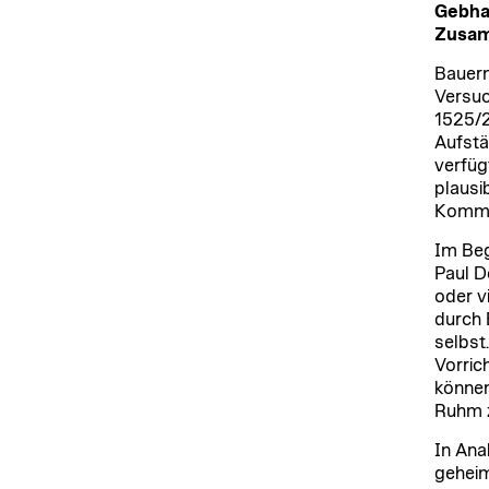
Gebhar
Zusam
Bauern
Versuc
1525/2
Aufstä
verfügt
plausi
Kommun
Im Beg
Paul D
oder v
durch 
selbst
Vorric
können
Ruhm z
In Ana
geheim