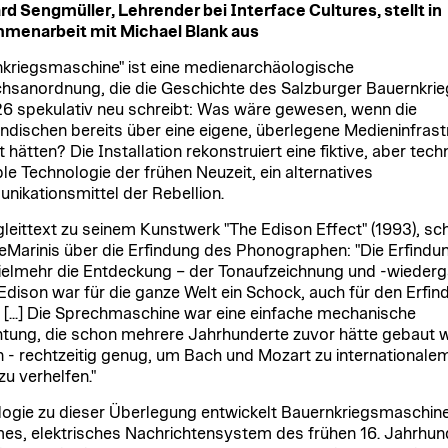
d Sengmüller, Lehrender bei Interface Cultures, stellt in
menarbeit mit Michael Blank aus
kriegsmaschine" ist eine medienarchäologische
hsanordnung, die die Geschichte des Salzburger Bauernkri
6 spekulativ neu schreibt: Was wäre gewesen, wenn die
ndischen bereits über eine eigene, überlegene Medieninfrast
 hätten? Die Installation rekonstruiert eine fiktive, aber tech
ble Technologie der frühen Neuzeit, ein alternatives
ikationsmittel der Rebellion.
leittext zu seinem Kunstwerk "The Edison Effect" (1993), sch
eMarinis über die Erfindung des Phonographen: "Die Erfindu
ielmehr die Entdeckung – der Tonaufzeichnung und -wieder
Edison war für die ganze Welt ein Schock, auch für den Erfin
. [...] Die Sprechmaschine war eine einfache mechanische
htung, die schon mehrere Jahrhunderte zuvor hätte gebaut 
 - rechtzeitig genug, um Bach und Mozart zu internationale
u verhelfen."
logie zu dieser Überlegung entwickelt Bauernkriegsmaschine
es, elektrisches Nachrichtensystem des frühen 16. Jahrhun