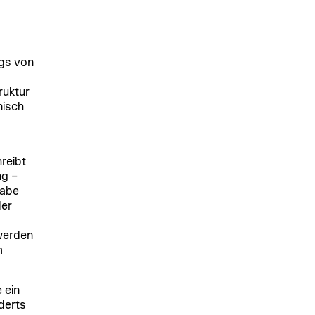
egs von
ruktur
nisch
reibt
ng –
gabe
der
werden
m
 ein
derts