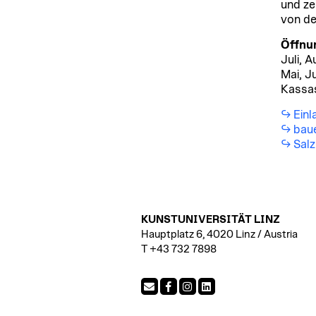
und ze
von de
Öffnu
Juli, 
Mai, J
Kassas
Einl
bau
Sal
KUNSTUNIVERSITÄT LINZ
Hauptplatz 6, 4020 Linz / Austria
T +43 732 7898