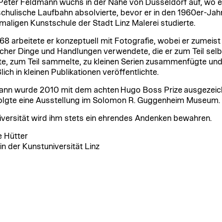
eter Feldmann wuchs in der Nähe von Düsseldorf auf, wo e
schulische Laufbahn absolvierte, bevor er in den 1960er-Jah
maligen Kunstschule der Stadt Linz Malerei studierte.
968 arbeitete er konzeptuell mit Fotografie, wobei er zumeist 
licher Dinge und Handlungen verwendete, die er zum Teil selb
lte, zum Teil sammelte, zu kleinen Serien zusammenfügte un
lich in kleinen Publikationen veröffentlichte.
nn wurde 2010 mit dem achten Hugo Boss Prize ausgezeic
olgte eine Ausstellung im Solomon R. Guggenheim Museum.
iversität wird ihm stets ein ehrendes Andenken bewahren.
e Hütter
in der Kunstuniversität Linz