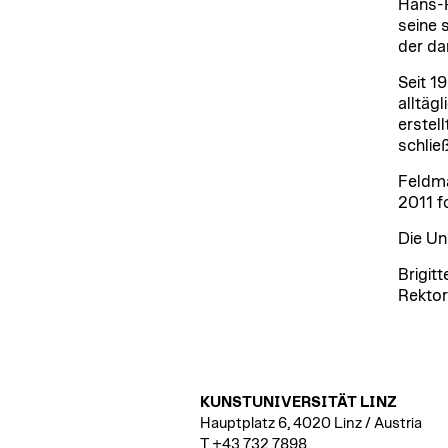
Hans-P
seine 
der da
Seit 1
alltäg
erstel
schließ
Feldma
2011 f
Die Un
Brigitt
Rektor
KUNSTUNIVERSITÄT LINZ
Hauptplatz 6, 4020 Linz / Austria
T +43 732 7898