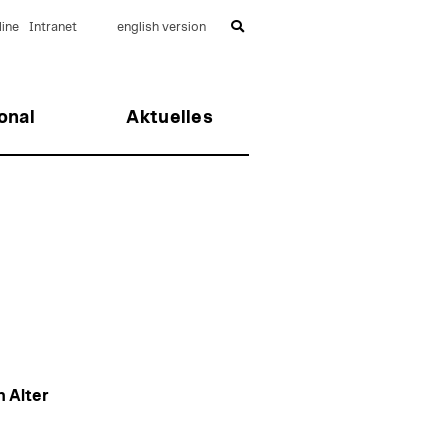
ine
Intranet
english version
onal
Aktuelles
 Alter