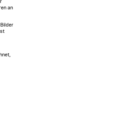
r
ren an
Bilder
st
d
hnet,