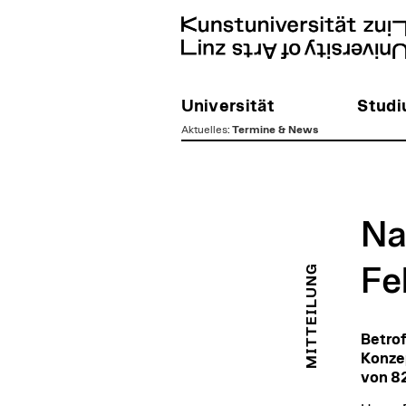
Universität
Stud
Aktuelles
:
Termine & News
zum
Inhalt
Na
MITTEILUNG
Fe
Betrof
Konzep
von 82