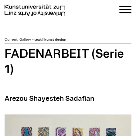
zum
Current
:
Gallery
>
textil kunst design
Inhalt
FADENARBEIT (Serie
1)
Arezou Shayesteh Sadafian