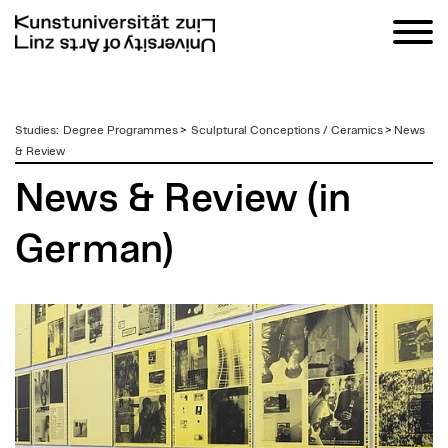
zum
Studies
:
Degree Programmes
>
Sculptural Conceptions / Ceramics
>
News
Inhalt
& Review
News & Review (in
German)