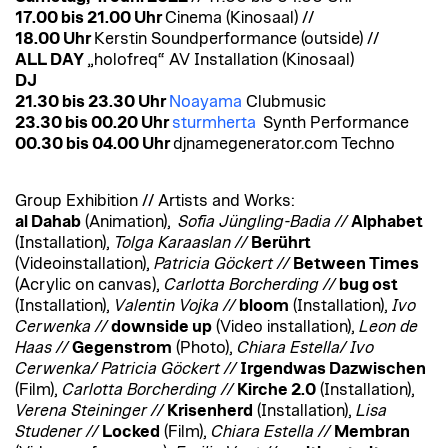
17.00 bis 21.00 Uhr
Cinema (Kinosaal) //
18.00 Uhr
Kerstin Soundperformance (outside) //
ALL DAY
„holofreq“ AV Installation (Kinosaal)
DJ
21.30 bis 23.30 Uhr
Noayama
Clubmusic
23.30 bis 00.20 Uhr
sturmherta
Synth Performance
00.30 bis 04.00 Uhr
djnamegenerator.com Techno
Group Exhibition // Artists and Works:
al Dahab
(Animation),
Sofia Jüngling-Badia //
Alphabet
(Installation),
Tolga Karaaslan //
Berührt
(Videoinstallation),
Patricia Göckert //
Between Times
(Acrylic on canvas),
Carlotta Borcherding //
bug ost
(Installation),
Valentin Vojka //
bloom
(Installation),
Ivo
Cerwenka //
downside up
(Video installation),
Leon de
Haas //
Gegenstrom
(Photo),
Chiara Estella/ Ivo
Cerwenka/ Patricia Göckert //
Irgendwas Dazwischen
(Film),
Carlotta Borcherding //
Kirche 2.0
(Installation),
Verena Steininger //
Krisenherd
(Installation),
Lisa
Studener //
Locked
(Film),
Chiara Estella //
Membran