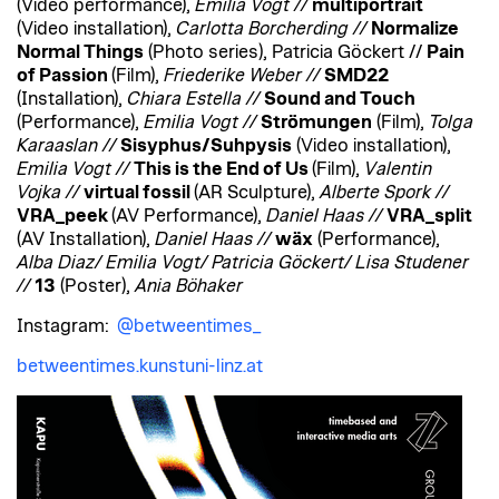
(Video performance),
Emilia Vogt //
multiportrait
(Video installation),
Carlotta Borcherding //
Normalize
Normal Things
(Photo series), Patricia Göckert //
Pain
of Passion
(Film),
Friederike Weber //
SMD22
(Installation),
Chiara Estella //
Sound and Touch
(Performance),
Emilia Vogt //
Strömungen
(Film),
Tolga
Karaaslan //
Sisyphus/Suhpysis
(Video installation),
Emilia Vogt //
This is the End of Us
(Film),
Valentin
Vojka //
virtual fossil
(AR Sculpture),
Alberte Spork //
VRA_peek
(AV Performance),
Daniel Haas //
VRA_split
(AV Installation),
Daniel Haas //
wäx
(Performance),
Alba Diaz/ Emilia Vogt/ Patricia Göckert/ Lisa Studener
//
13
(Poster),
Ania Böhaker
Instagram:
@betweentimes_
betweentimes.kunstuni-linz.at