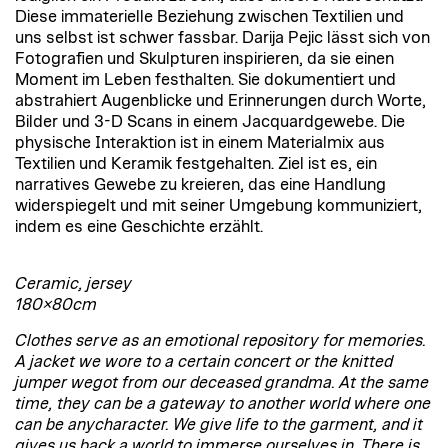
Diese immaterielle Beziehung zwischen Textilien und
uns selbst ist schwer fassbar. Darija Pejic lässt sich von
Fotografien und Skulpturen inspirieren, da sie einen
Moment im Leben festhalten. Sie dokumentiert und
abstrahiert Augenblicke und Erinnerungen durch Worte,
Bilder und 3-D Scans in einem Jacquardgewebe. Die
physische Interaktion ist in einem Materialmix aus
Textilien und Keramik festgehalten. Ziel ist es, ein
narratives Gewebe zu kreieren, das eine Handlung
widerspiegelt und mit seiner Umgebung kommuniziert,
indem es eine Geschichte erzählt.
Ceramic, jersey
180×80cm
Clothes serve as an emotional repository for memories.
A jacket we wore to a certain concert or the knitted
jumper wegot from our deceased grandma. At the same
time, they can be a gateway to another world where one
can be anycharacter. We give life to the garment, and it
gives us back a world to immerse ourselves in. There is