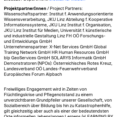
ProjektpartnerInnen
/ Project Partners:
Wissenschaftspartner: Institut f. Anwendungsorientierte
Wissensverarbeitung, JKU Linz Abteilung f. Kooperative
Informationssysteme, JKU Linz Institut f. Organisation,
JKU Linz Institut für Medien, Universität f. künstlerische
und industrielle Gestaltung Linz FH OÖ Forschungs-
und Entwicklungs GmbH
Unternehmenspartner: X-Net Services GmbH Global
Training Network GmbH HR Human Resources GmbH
blp GeoServices GmbH SOLARYS Informatik GmbH
Demonstratoren (NPOs): Österreichisches Rotes Kreuz,
Landesverband OÖ Landes-Feuerwehrverband
Europäisches Forum Alpbach
Freiwilliges Engagement wird in Zeiten von
Flüchtlingskrise und Pflegenotstand zu einem
unverzichtbaren Grundpfeiler unserer Gesellschaft, von
Sozialbereich über Bildung bis hin zu Katastrophenhilfe,
gilt gleichzeitig aber auch als einer der bedeutendsten
Orte informellen, lebenslangen Lernens (»LEARNING BY