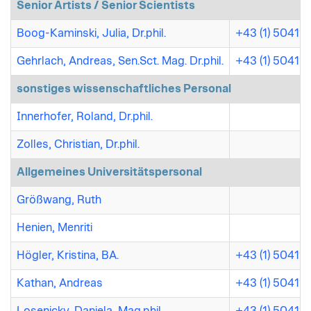
Senior Artists / Senior Scientists
Boog-Kaminski, Julia, Dr.phil.
+43 (1) 50411
Gehrlach, Andreas, Sen.Sct. Mag. Dr.phil.
+43 (1) 50411
sonstiges wissenschaftliches Personal
Innerhofer, Roland, Dr.phil.
Zolles, Christian, Dr.phil.
Allgemeines Universitätspersonal
Größwang, Ruth
Henien, Menriti
Högler, Kristina, BA.
+43 (1) 50411
Kathan, Andreas
+43 (1) 50411
Losenicky, Daniela, Mag.phil.
+43 (1) 50411