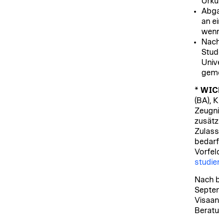
Urku
Abga
an e
wenn
Nach
Stud
Univ
geme
*
WIC
(BA), 
Zeugni
zusätz
Zulass
bedarf
Vorfel
studie
Nach b
Septem
Visaan
Beratu