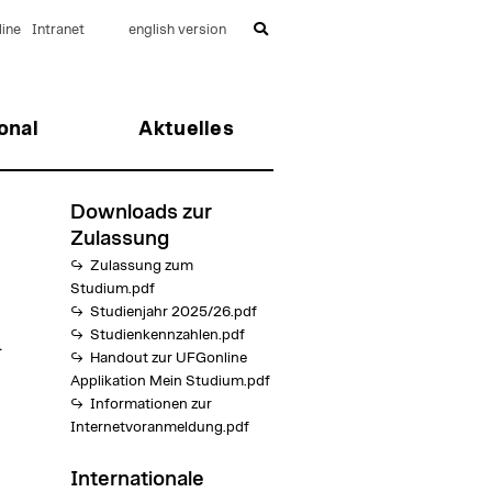
ine
Intranet
english version
onal
Aktuelles
Downloads zur
Zulassung
Zulassung zum
Studium.pdf
Studienjahr 2025/26.pdf
Studienkennzahlen.pdf
.
Handout zur UFGonline
Applikation Mein Studium.pdf
Informationen zur
Internetvoranmeldung.pdf
Internationale