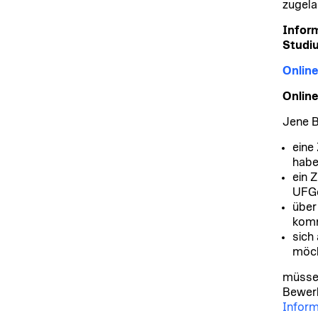
zugela
Inform
Studi
Onlin
Onlin
Jene B
eine
habe
ein 
UFGo
über
komm
sich
möc
müssen
Bewerb
Inform