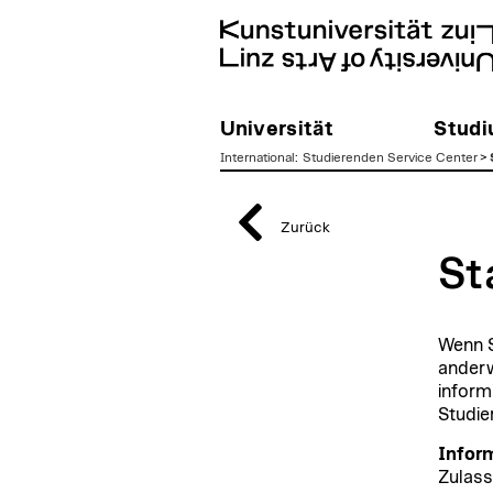
Universität
Stud
International
:
Studierenden Service Center
>
zum
Inhalt
Zurück
St
Wenn S
anderw
inform
Studie
Infor
Zulass