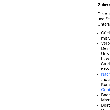
Zulas
Die Au
und St
Unterla
Gült
mit 
Verp
Desi
Unive
bzw.
Stud
bzw.
Nach
Indu
Kuns
Goet
Bach
Mast
Best