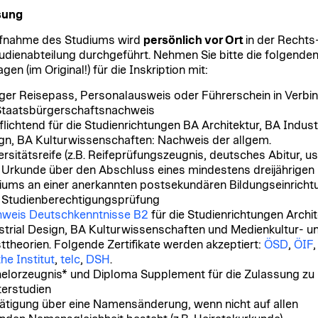
sung
fnahme des Studiums wird
persönlich vor Ort
in der Rechts
udienabteilung durchgeführt. Nehmen Sie bitte die folgende
gen (im Original!) für die Inskription mit:
iger Reisepass, Personalausweis oder Führerschein in Verbi
Staatsbürgerschaftsnachweis
flichtend für die Studienrichtungen BA Architektur, BA Industr
gn, BA Kulturwissenschaften: Nachweis der allgem.
rsitätsreife (z.B. Reifeprüfungszeugnis, deutsches Abitur, us
 Urkunde über den Abschluss eines mindestens dreijährigen
iums an einer anerkannten postsekundären Bildungseinricht
 Studienberechtigungsprüfung
weis Deutschkenntnisse B2
für die Studienrichtungen Archit
strial Design, BA Kulturwissenschaften und Medienkultur- u
ttheorien. Folgende Zertifikate werden akzeptiert:
ÖSD
,
ÖIF
,
he Institut
,
telc
,
DSH
.
elorzeugnis* und Diploma Supplement für die Zulassung zu
erstudien
ätigung über eine Namensänderung, wenn nicht auf allen