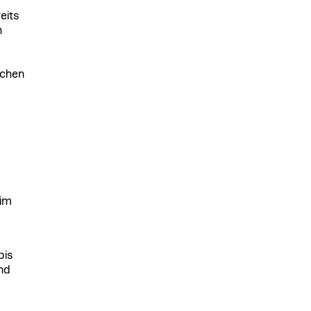
eits
h
schen
 im
bis
nd