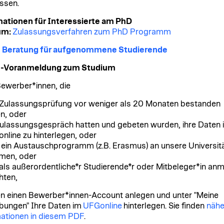
ssen.
ationen für Interessierte am PhD
um:
Zulassungsverfahren zum PhD Programm
e Beratung für aufgenommene Studierende
e-Voranmeldung zum Studium
ewerber*innen, die
 Zulassungsprüfung vor weniger als 20 Monaten bestanden
n, oder
Zulassungsgespräch hatten und gebeten wurden, ihre Daten 
nline zu hinterlegen, oder
 ein Austauschprogramm (z.B. Erasmus) an unsere Universit
en, oder
 als außerordentliche*r Studierende*r oder Mitbeleger*in an
hten,
 einen Bewerber*innen-Account anlegen und unter "Meine
ungen" Ihre Daten im
UFGonline
hinterlegen. Sie finden
nähe
ationen in diesem PDF
.