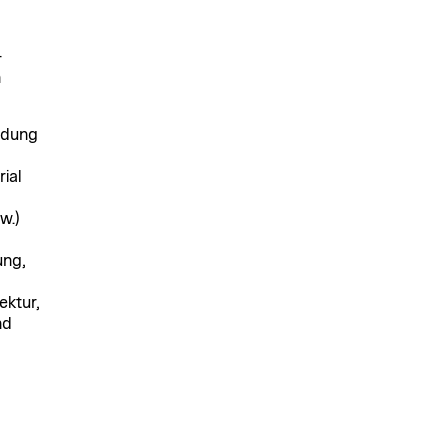
-
n
ndung
ial
w.)
ung,
ektur,
nd