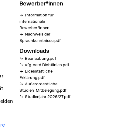
Bewerber*innen
Information für
internationale
Bewerber*innen
Nachweis der
Sprachkenntnisse.pdf
Downloads
Beurlaubung.pdf
ufg-card Richtlinien.pdf
Eidesstattliche
im
Erklärung.pdf
Außerordentliche
ät
Studien_Mitbelegung.pdf
Studienjahr 2026/27.pdf
melden
re