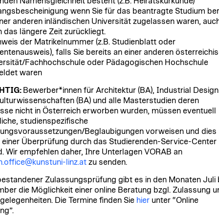
nden Namensgleichheit besteht (z.B. Heiratskurkunde)
ngsbescheinigung wenn Sie für das beantragte Studium ber
iner anderen inländischen Universität zugelassen waren, auc
 das längere Zeit zurückliegt.
weis der Matrikelnummer (z.B. Studienblatt oder
entenausweis), falls Sie bereits an einer anderen österreichi
ersität/Fachhochschule oder Pädagogischen Hochschule
ldet waren
HTIG:
Bewerber*innen für Architektur (BA), Industrial Design
Kulturwissenschaften (BA) und alle Masterstudien deren
sse nicht in Österreich erworben wurden, müssen eventuell
liche, studienspezifische
ungsvoraussetzungen/Beglaubigungen vorweisen und dies
 einer Überprüfung durch das Studierenden-Service-Center
d. Wir empfehlen daher, Ihre Unterlagen VORAB an
n.office@kunstuni-linz.at
zu senden.
estandener Zulassungsprüfung gibt es in den Monaten Juli 
ber die Möglichkeit einer online Beratung bzgl. Zulassung u
gelegenheiten. Die Termine finden Sie
hier
unter “Online
ng”.