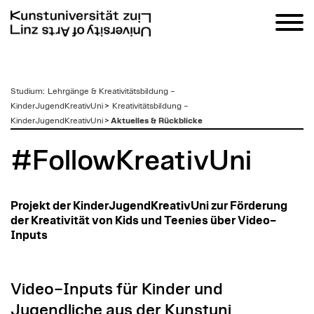
zum
Studium
:
Lehrgänge & Kreativitätsbildung –
Inhalt
KinderJugendKreativUni
>
Kreativitätsbildung –
KinderJugendKreativUni
>
Aktuelles & Rückblicke
#FollowKreativUni
Projekt der KinderJugendKreativUni zur Förderung
der Kreativität von Kids und Teenies über Video–
Inputs
Video–Inputs für Kinder und
Jugendliche aus der Kunstuni