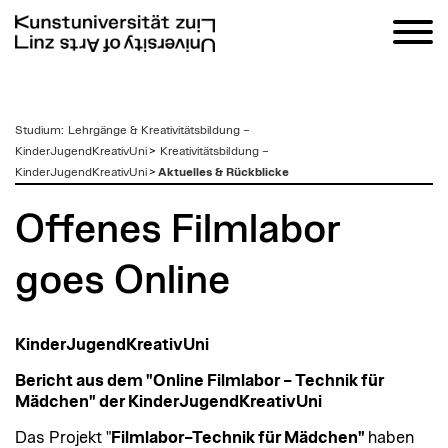
zum
Studium
:
Lehrgänge & Kreativitätsbildung –
Inhalt
KinderJugendKreativUni
>
Kreativitätsbildung –
KinderJugendKreativUni
>
Aktuelles & Rückblicke
Offenes Filmlabor
goes Online
KinderJugendKreativUni
Bericht aus dem "Online Filmlabor – Technik für
Mädchen" der KinderJugendKreativUni
Das Projekt "
Filmlabor–Technik für Mädchen"
haben