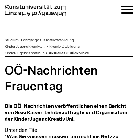
zum
Studium
:
Lehrgänge & Kreativitätsbildung –
Inhalt
KinderJugendKreativUni
>
Kreativitätsbildung –
KinderJugendKreativUni
>
Aktuelles & Rückblicke
OÖ-Nachrichten
Frauentag
Die OÖ-Nachrichten veröffentlichen einen Bericht
von Sissi Kaiser, Lehrbeauftragte und Organisatorin
der KinderJugendKreativUni.
Unter den Titel
"Was Sie wisssen müssen, um nicht ins Netz zu