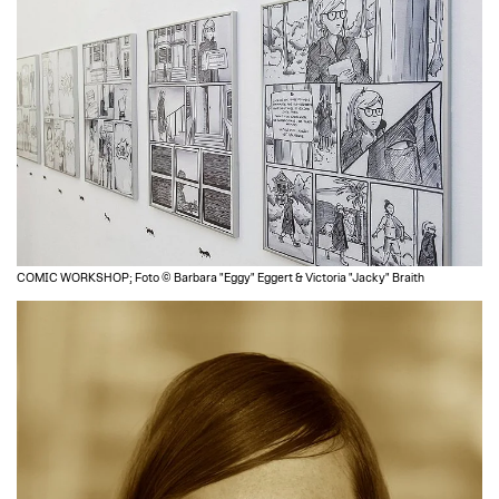
COMIC WORKSHOP; Foto © Barbara "Eggy" Eggert & Victoria "Jacky" Braith