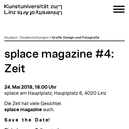
zum
Studium
:
Studienrichtungen
>
Grafik Design und Fotografie
Inhalt
splace magazine #4:
Zeit
24. Mai 2018, 18.00 Uhr
splace am Hauptplatz, Hauptplatz 6, 4020 Linz
Die Zeit hat viele Gesichter.
splace magazine
auch.
S a v e t h e D a t e!