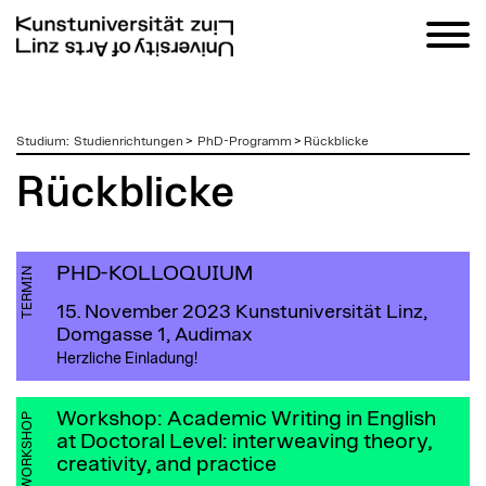
zum
Studium
:
Studienrichtungen
>
PhD-Programm
>
Rückblicke
Inhalt
Rückblicke
PHD-KOLLOQUIUM
TERMIN
15. November 2023
Kunstuniversität Linz,
Domgasse 1, Audimax
Herzliche Einladung!
Workshop: Academic Writing in English
WORKSHOP
at Doctoral Level: interweaving theory,
creativity, and practice