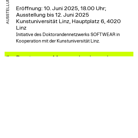
AUSSTELLUNG
Eröffnung: 10. Juni 2025, 18.00 Uhr;
Ausstellung bis 12. Juni 2025
Kunstuniversität Linz, Hauptplatz 6, 4020
Linz
Initiative des Doktorandennetzwerks SOFTWEAR in
Kooperation mit der Kunstuniversität Linz.
Beratung zur Mappenabgabe und
MITTEILUNG
Arbeitsproben
Interessiert an einem Lehramtsstudium an der
Kunstuniversität Linz? Vereinbare ein Infogespräch!