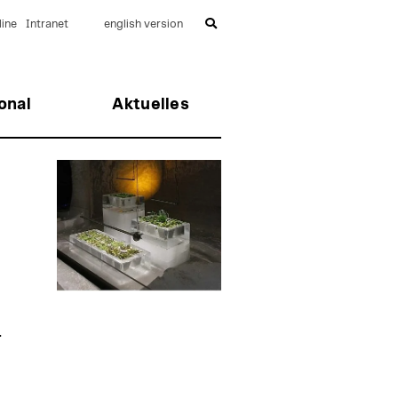
ine
Intranet
english version
onal
Aktuelles
r