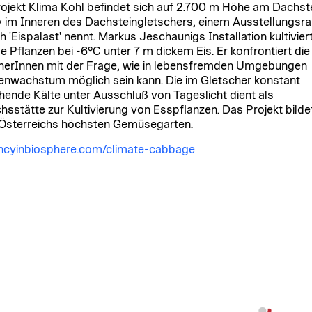
ojekt Klima Kohl befindet sich auf 2.700 m Höhe am Dachst
 im Inneren des Dachsteingletschers, einem Ausstellungsr
h 'Eispalast' nennt. Markus Jeschaunigs Installation kultivier
e Pflanzen bei -6°C unter 7 m dickem Eis. Er konfrontiert die
erInnen mit der Frage, wie in lebensfremden Umgebungen
enwachstum möglich sein kann. Die im Gletscher konstant
hende Kälte unter Ausschluß von Tageslicht dient als
hsstätte zur Kultivierung von Esspflanzen. Das Projekt bilde
Österreichs höchsten Gemüsegarten.
ncyinbiosphere.com/climate-cabbage