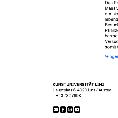
Das Pr
Massiv
der sic
lebend
Besuch
Pflanz
herrsc
Versuc
somit 
age
KUNSTUNIVERSITÄT LINZ
Hauptplatz 6, 4020 Linz / Austria
T +43 732 7898