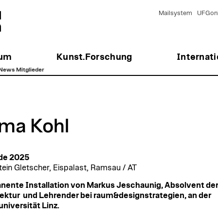
Mailsystem
UFGonl
ium
Kunst.Forschung
Internati
News Mitglieder
ima Kohl
nde 2025
ein Gletscher, Eispalast, Ramsau / AT
ente Installation von Markus Jeschaunig, Absolvent de
ektur und Lehrender bei raum&designstrategien, an der
niversität Linz.