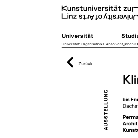
Universität
Stud
Universität
:
Organisation
>
Absolvent_innen
>
zum
Inhalt
Zurück
Kl
AUSSTELLUNG
bis E
Dachst
Perman
Archit
Kunstu