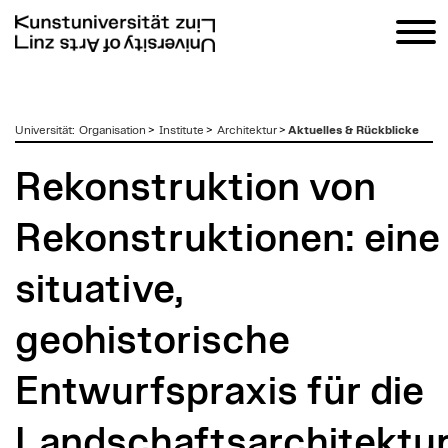
zum
Universität
:
Organisation
>
Institute
>
Architektur
>
Aktuelles & Rückblicke
Inhalt
Rekonstruktion von
Rekonstruktionen: eine
situative,
geohistorische
Entwurfspraxis für die
Landschaftsarchitektu