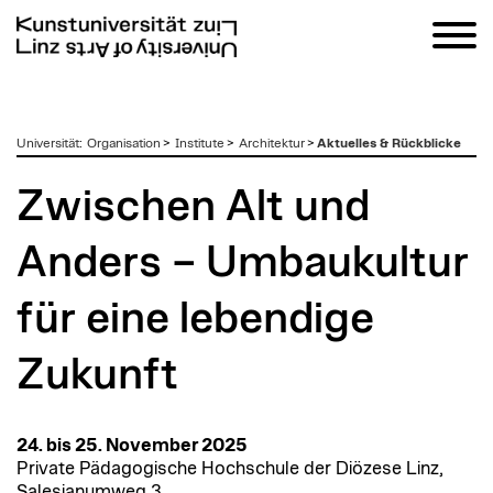
zum
Universität
:
Organisation
>
Institute
>
Architektur
>
Aktuelles & Rückblicke
Inhalt
Zwischen Alt und
Anders – Umbaukultur
für eine lebendige
Zukunft
24. bis 25. November 2025
Private Pädagogische Hochschule der Diözese Linz,
Salesianumweg 3