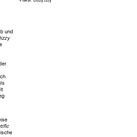
Plakat "Dizzy Izzy"
lb und
izzy
e
der
ich
ls
it
eg
ise
ific
ische