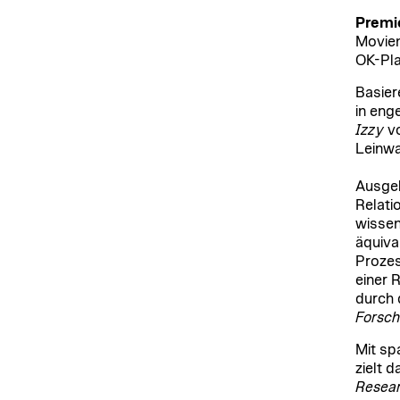
Premie
Moviem
OK-Pla
Basier
in eng
Izzy
vo
Leinwa
Ausgeh
Relati
wissen
äquiva
Prozes
einer 
durch 
Forsc
Mit sp
zielt 
Resea