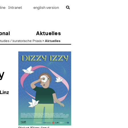
ine
Intranet
english version
onal
Aktuelles
dies / kuratorische Praxis
>
Aktuelles
y
Linz