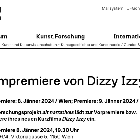
Mailsystem
UFGonl
ium
Kunst.Forschung
Internati
e Kunst und Kulturwissenschaften
>
Kunstgeschichte und Kunsttheorie / Gender Stu
lmpremiere von Dizzy Izz
miere: 8. Jänner 2024 / Wien; Premiere: 9. Jänner 2024 / 
orschungsprojekt
alt narratives
lädt zur Vorpremiere bzw.
re ihres neuen Kurzfilms
Dizzy Izzy
ein.
miere 8. Jänner 2024, 19.30 Uhr
RIA
, Viktoriagasse 5, 1150 Wien