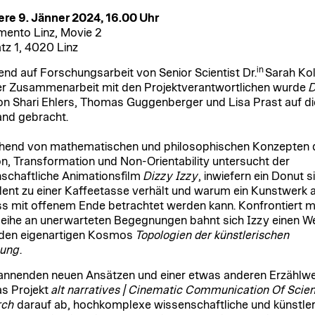
re 9. Jänner 2024, 16.00 Uhr
ento Linz, Movie 2
tz 1, 4020 Linz
in
end auf Forschungsarbeit von Senior Scientist Dr.
Sarah Ko
er Zusammenarbeit mit den Projektverantwortlichen wurde
D
n Shari Ehlers, Thomas Guggenberger und Lisa Prast auf di
nd gebracht.
end von mathematischen und philosophischen Konzepten 
on, Transformation und Non-Orientability untersucht der
schaftliche Animationsfilm
Dizzy Izzy
, inwiefern ein Donut s
lent zu einer Kaffeetasse verhält und warum ein Kunstwerk a
s mit offenem Ende betrachtet werden kann. Konfrontiert m
Reihe an unerwarteten Begegnungen bahnt sich Izzy einen W
den eigenartigen Kosmos
Topologien der künstlerischen
hung
.
annenden neuen Ansätzen und einer etwas anderen Erzählwe
das Projekt
alt narratives | Cinematic Communication Of Scient
rch
darauf ab, hochkomplexe wissenschaftliche und künstler