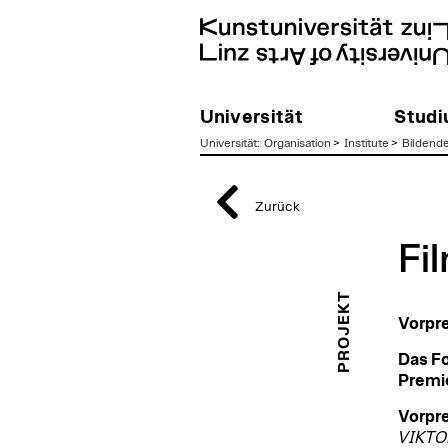
Universität
Stud
Universität
:
Organisation
>
Institute
>
Bildend
zum
Inhalt
Zurück
Fi
PROJEKT
Vorpre
Das F
Premie
Vorpre
VIKTO