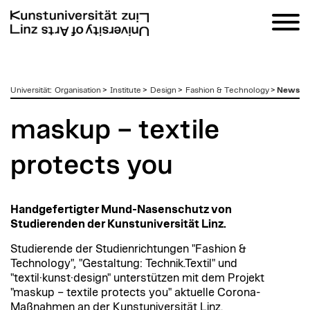
zum
Universität
:
Organisation
>
Institute
>
Design
>
Fashion & Technology
>
News
Inhalt
maskup – textile
protects you
Handgefertigter Mund-Nasenschutz von
Studierenden der Kunstuniversität Linz.
Studierende der Studienrichtungen "Fashion &
Technology", "Gestaltung: Technik.Textil" und
"textil·kunst·design" unterstützen mit dem Projekt
"maskup – textile protects you" aktuelle Corona-
Maßnahmen an der Kunstuniversität Linz.