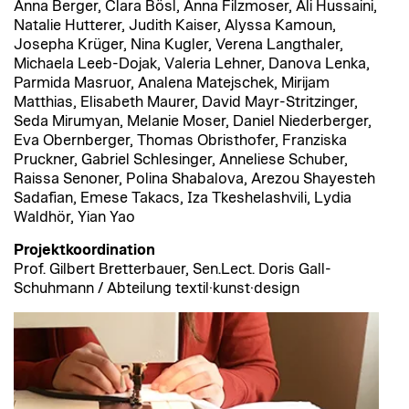
Anna Berger, Clara Bösl, Anna Filzmoser, Ali Hussaini,
Natalie Hutterer, Judith Kaiser, Alyssa Kamoun,
Josepha Krüger, Nina Kugler, Verena Langthaler,
Michaela Leeb-Dojak, Valeria Lehner, Danova Lenka,
Parmida Masruor, Analena Matejschek, Mirijam
Matthias, Elisabeth Maurer, David Mayr-Stritzinger,
Seda Mirumyan, Melanie Moser, Daniel Niederberger,
Eva Obernberger, Thomas Obristhofer, Franziska
Pruckner, Gabriel Schlesinger, Anneliese Schuber,
Raissa Senoner, Polina Shabalova, Arezou Shayesteh
Sadafian, Emese Takacs, Iza Tkeshelashvili, Lydia
Waldhör, Yian Yao
Projektkoordination
Prof. Gilbert Bretterbauer, Sen.Lect. Doris Gall-
Schuhmann / Abteilung textil·kunst·design