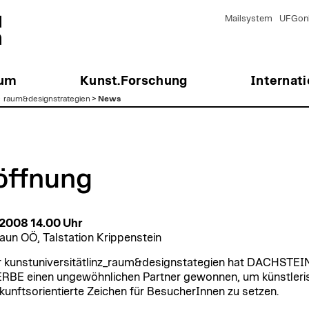
Mailsystem
UFGonl
ium
Kunst.Forschung
Internati
>
raum&designstrategien
>
News
öffnung
 2008 14.00 Uhr
aun OÖ, Talstation Krippenstein
r kunstuniversitätlinz_raum&designstategien hat DACHSTEI
BE einen ungewöhnlichen Partner gewonnen, um künstleri
kunftsorientierte Zeichen für BesucherInnen zu setzen.