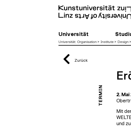
Universität
Stud
Universität
:
Organisation
>
Institute
>
Design
zum
Inhalt
Zurück
Er
TERMIN
2. Mai
Obertr
Mit de
WELTER
und zu