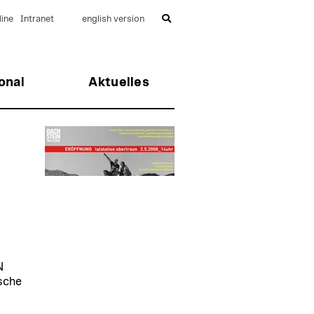
ine
Intranet
english version
onal
Aktuelles
N
sche