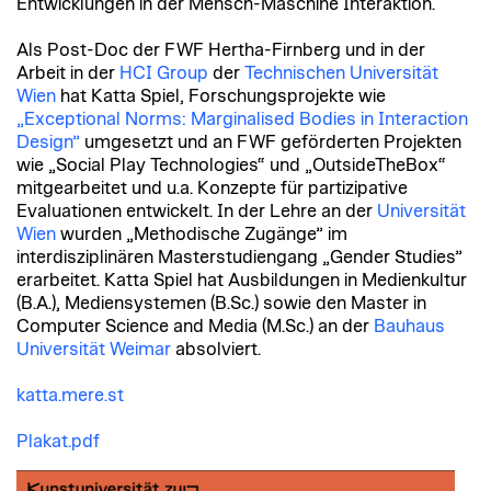
Entwicklungen in der Mensch-Maschine Interaktion.
Als Post-Doc der FWF Hertha-Firnberg und in der
Arbeit in der
HCI Group
der
Technischen Universität
Wien
hat Katta Spiel, Forschungsprojekte wie
„Exceptional Norms: Marginalised Bodies in Interaction
Design”
umgesetzt und an FWF geförderten Projekten
wie „Social Play Technologies“ und „OutsideTheBox“
mitgearbeitet und u.a. Konzepte für partizipative
Evaluationen entwickelt. In der Lehre an der
Universität
Wien
wurden „Methodische Zugänge” im
interdisziplinären Masterstudiengang „Gender Studies”
erarbeitet. Katta Spiel hat Ausbildungen in Medienkultur
(B.A.), Mediensystemen (B.Sc.) sowie den Master in
Computer Science and Media (M.Sc.) an der
Bauhaus
Universität Weimar
absolviert.
katta.mere.st
Plakat.pdf