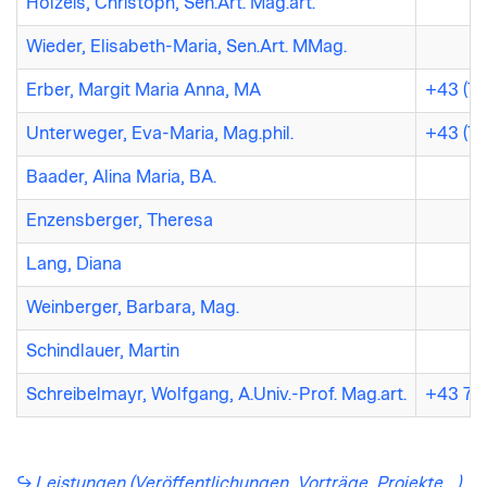
Holzeis, Christoph, Sen.Art. Mag.art.
Wieder, Elisabeth-Maria, Sen.Art. MMag.
Erber, Margit Maria Anna, MA
+43 (73
Unterweger, Eva-Maria, Mag.phil.
+43 (73
Baader, Alina Maria, BA.
Enzensberger, Theresa
Lang, Diana
Weinberger, Barbara, Mag.
Schindlauer, Martin
Schreibelmayr, Wolfgang, A.Univ.-Prof. Mag.art.
+43 73
Leistungen (Veröffentlichungen, Vorträge, Projekte …)