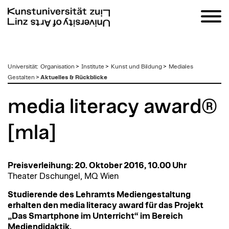
zum
Universität
:
Organisation
>
Institute
>
Kunst und Bildung
>
Mediales
Inhalt
Gestalten
>
Aktuelles & Rückblicke
media literacy award®
[mla]
Preisverleihung: 20. Oktober 2016, 10.00 Uhr
Theater Dschungel, MQ Wien
Studierende des Lehramts Mediengestaltung
erhalten den media literacy award für das Projekt
„Das Smartphone im Unterricht“ im Bereich
Mediendidaktik.