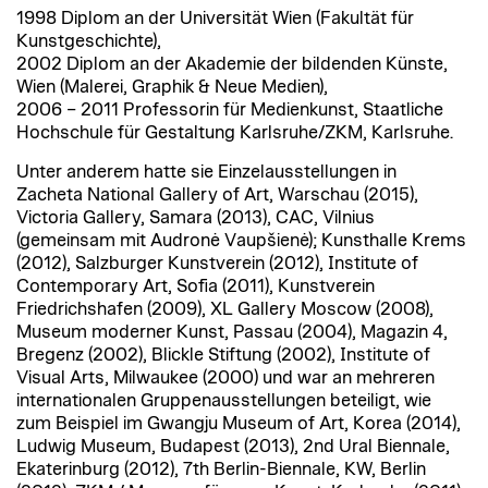
1998 Diplom an der Universität Wien (Fakultät für
Kunstgeschichte),
2002 Diplom an der Akademie der bildenden Künste,
Wien (Malerei, Graphik & Neue Medien),
2006 – 2011 Professorin für Medienkunst, Staatliche
Hochschule für Gestaltung Karlsruhe/ZKM, Karlsruhe.
Unter anderem hatte sie Einzelausstellungen in
Zacheta National Gallery of Art, Warschau (2015),
Victoria Gallery, Samara (2013), CAC, Vilnius
(gemeinsam mit Audronė Vaupšienė); Kunsthalle Krems
(2012), Salzburger Kunstverein (2012), Institute of
Contemporary Art, Sofia (2011), Kunstverein
Friedrichshafen (2009), XL Gallery Moscow (2008),
Museum moderner Kunst, Passau (2004), Magazin 4,
Bregenz (2002), Blickle Stiftung (2002), Institute of
Visual Arts, Milwaukee (2000) und war an mehreren
internationalen Gruppenausstellungen beteiligt, wie
zum Beispiel im Gwangju Museum of Art, Korea (2014),
Ludwig Museum, Budapest (2013), 2nd Ural Biennale,
Ekaterinburg (2012), 7th Berlin-Biennale, KW, Berlin