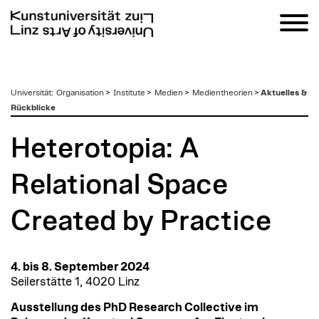
zum
Universität
:
Organisation
>
Institute
>
Medien
>
Medientheorien
>
Aktuelles &
Inhalt
Rückblicke
Heterotopia: A
Relational Space
Created by Practice
4. bis 8. September 2024
Seilerstätte 1, 4020 Linz
Ausstellung des PhD Research Collective im