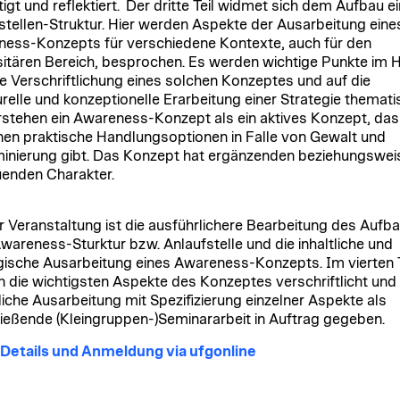
tigt und reflektiert. Der dritte Teil widmet sich dem Aufbau ei
stellen-Struktur. Hier werden Aspekte der Ausarbeitung eine
ess-Konzepts für verschiedene Kontexte, auch für den
sitären Bereich, besprochen. Es werden wichtige Punkte im H
ne Verschriftlichung eines solchen Konzeptes und auf die
urelle und konzeptionelle Erarbeitung einer Strategie thematis
rstehen ein Awareness-Konzept als ein aktives Konzept, das
en praktische Handlungsoptionen in Falle von Gewalt und
minierung gibt. Das Konzept hat ergänzenden beziehungswei
enden Charakter.
er Veranstaltung ist die ausführlichere Bearbeitung des Aufb
Awareness-Sturktur bzw. Anlaufstelle und die inhaltliche und
gische Ausarbeitung eines Awareness-Konzepts. Im vierten T
 die wichtigsten Aspekte des Konzeptes verschriftlicht und 
tliche Ausarbeitung mit Spezifizierung einzelner Aspekte als
ießende (Kleingruppen-)Seminararbeit in Auftrag gegeben.
Details und Anmeldung via ufgonline