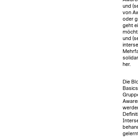
und (s
von Aw
oder g
geht e
möchte
und (se
inters
Mehrfa
solida
her.
Die Bl
Basics
Gruppe
Awaren
werden
Defini
Inters
behand
gelern