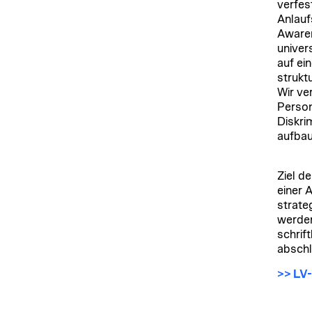
verfes
Anlauf
Awaren
univer
auf ei
strukt
Wir ve
Person
Diskri
aufbau
Ziel d
einer 
strate
werden
schrif
abschl
>> LV-