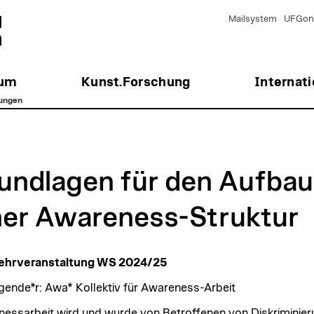
Mailsystem
UFGonl
ium
Kunst.Forschung
Internati
tungen
undlagen für den Aufbau
ner Awareness-Struktur
ehrveranstaltung WS 2024/25
gende*r: Awa* Kollektiv für Awareness-Arbeit
essarbeit wird und wurde von Betroffenen von Diskriminier