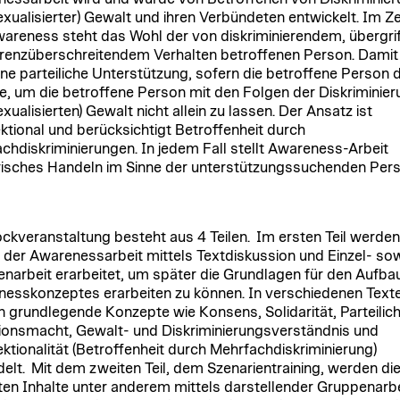
exualisierter) Gewalt und ihren Verbündeten entwickelt. Im 
areness steht das Wohl der von diskriminierendem, übergri
renzüberschreitendem Verhalten betroffenen Person. Damit 
ine parteiliche Unterstützung, sofern die betroffene Person 
, um die betroffene Person mit den Folgen der Diskriminier
xualisierten) Gewalt nicht allein zu lassen. Der Ansatz ist
ektional und berücksichtigt Betroffenheit durch
chdiskriminierungen. In jedem Fall stellt Awareness-Arbeit
risches Handeln im Sinne der unterstützungssuchenden Per
ockveranstaltung besteht aus 4 Teilen. Im ersten Teil werden
 der Awarenessarbeit mittels Textdiskussion und Einzel- so
narbeit erarbeitet, um später die Grundlagen für den Aufba
esskonzeptes erarbeiten zu können. In verschiedenen Text
 grundlegende Konzepte wie Konsens, Solidarität, Parteilich
tionsmacht, Gewalt- und Diskriminierungsverständnis und
ektionalität (Betroffenheit durch Mehrfachdiskriminierung)
elt. Mit dem zweiten Teil, dem Szenarientraining, werden di
ten Inhalte unter anderem mittels darstellender Gruppenarb