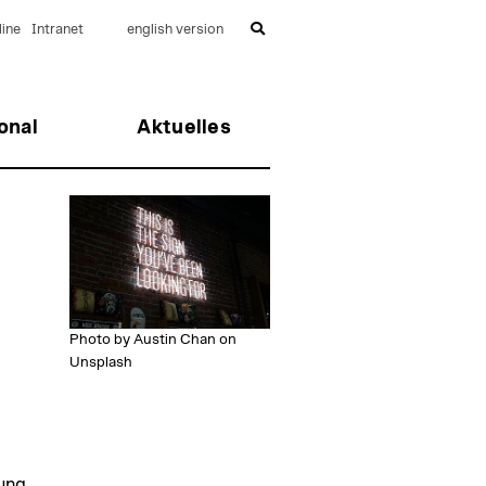
ine
Intranet
english version
onal
Aktuelles
Photo by Austin Chan on
Unsplash
ung