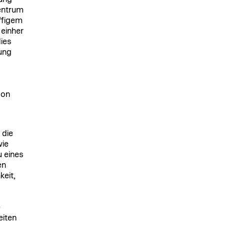
Zentrum
ffigem
einher
dies
ung
son
 die
wie
u eines
en
keit,
e
eiten