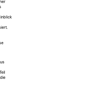
ner
s
inblick
iert.
se
aus
eil
die