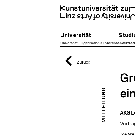
Universität
Stud
Universität
:
Organisation
>
Interessenvertre
zum
Inhalt
Zurück
Gr
MITTEILUNG
ei
AKG L
Vortra
Awaren