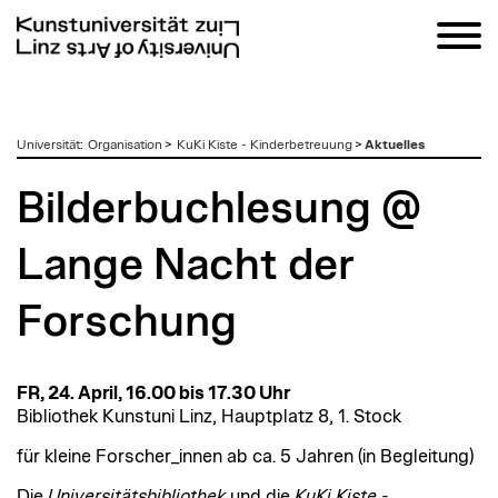
zum
Universität
:
Organisation
>
KuKi Kiste - Kinderbetreuung
>
Aktuelles
Inhalt
Bilderbuchlesung @
Lange Nacht der
Forschung
FR, 24. April, 16.00 bis 17.30 Uhr
Bibliothek Kunstuni Linz, Hauptplatz 8, 1. Stock
für kleine Forscher_innen ab ca. 5 Jahren (in Begleitung)
Die
Universitätsbibliothek
und die
KuKi Kiste -