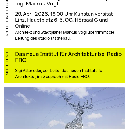
ANTRITTSVORLESUNG
Ing. Markus Vogl
29. April 2026, 18.00 Uhr
Kunstuniversität
Linz, Hauptplatz 6, 5. OG, Hörsaal C und
Online
Architekt und Stadtplaner Markus Vogl übernimmt die
Leitung des studio städtebau.
Das neue Institut für Architektur bei Radio
MITTEILUNG
FRO
Sigi Atteneder, der Leiter des neuen Instituts für
Architektur, im Gespräch mit Radio FRO.