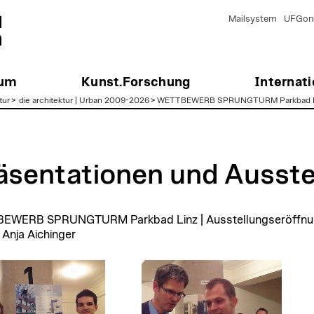
Mailsystem
UFGonl
ium
Kunst.Forschung
Internati
tur
>
die architektur | Urban 2009-2026
>
WETTBEWERB SPRUNGTURM Parkbad L
äsentationen und Ausste
WERB SPRUNGTURM Parkbad Linz | Ausstellungseröffnung u
 Anja Aichinger