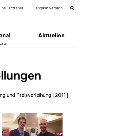
ine
Intranet
english version
onal
Aktuelles
inz
llungen
nd Preisverleihung | 2011 |