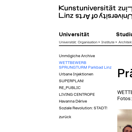
Universität
Stud
Universität
:
Organisation
>
Institute
>
Architek
zum
Unmögiche Archive
Inhalt
WETTBEWERB
SPRUNGTURM Parkbad Linz
Pr
Urbane Injektionen
SUPERPLAN!
RE_PUBLIC
WETTBE
LIVING CENTROPE
Fotos:
Havanna Dérive
Soziale Revolution: STADT!
zurück