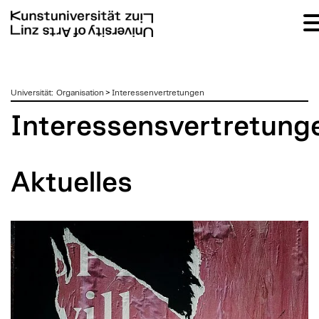
zum
Universität
:
Organisation
>
Interessenvertretungen
Inhalt
Interessensvertretung
Aktuelles