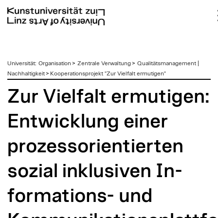
zum
Universität
:
Organisation
>
Zentrale Verwaltung
>
Qualitätsmanagement |
Inhalt
Nachhaltigkeit
>
Kooperationsprojekt "Zur Vielfalt ermutigen"
Zur Vielfalt ermutigen:
Entwicklung einer
prozessorientierten
sozial inklusiven In-
formations- und