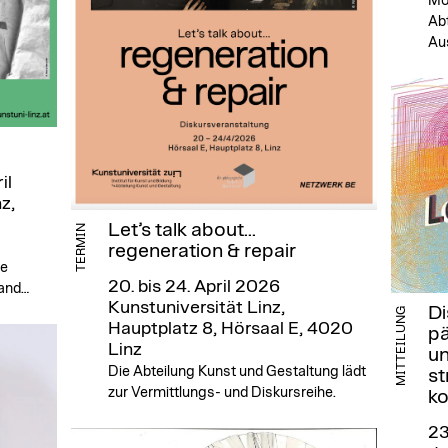
Mo
Abt
Au
il
z,
Let’s talk about...
TERMIN
regeneration & repair
he
20. bis 24. April 2026
 and…
Kunstuniversität Linz,
Di
MITTEILUNG
Hauptplatz 8, Hörsaal E, 4020
pä
Linz
un
Die Abteilung Kunst und Gestaltung lädt
st
zur Vermittlungs- und Diskursreihe.
ko
23