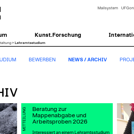
Mailsystem
UFGonl
ium
Kunst.Forschung
Internati
taltung
>
Lehramtsstudium
UDIUM
BEWERBEN
NEWS / ARCHIV
PROJE
HIV
Beratung zur
MITTEILUNG
Mappenabgabe und
Arbeitsproben 2026
Interessiert an einem Lehramtsstudium