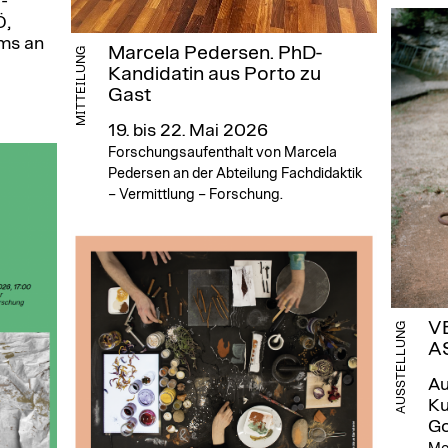
-
Ö,
ms an
Marcela Pedersen. PhD-
MITTEILUNG
Kandidatin aus Porto zu
Gast
19. bis 22. Mai 2026
Forschungsaufenthalt von Marcela
Pedersen an der Abteilung Fachdidaktik
– Vermittlung – Forschung.
V
AUSSTELLUNG
A
Au
Ku
Go