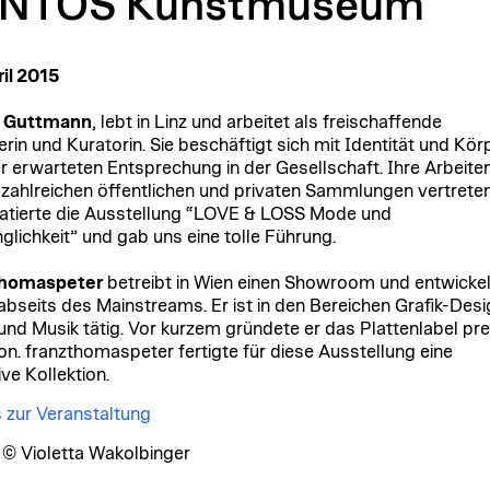
NTOS Kunstmuseum
ril 2015
a Guttmann
, lebt in Linz und arbeitet als freischaffende
erin und Kuratorin. Sie beschäftigt sich mit Identität und Kör
r erwarteten Entsprechung in der Gesellschaft. Ihre Arbeite
n zahlreichen öffentlichen und privaten Sammlungen vertreten
ratierte die Ausstellung “LOVE & LOSS Mode und
glichkeit” und gab uns eine tolle Führung.
thomaspeter
betreibt in Wien einen Showroom und entwickel
bseits des Mainstreams. Er ist in den Bereichen Grafik-Desi
und Musik tätig. Vor kurzem gründete er das Plattenlabel pre
n. franzthomaspeter fertigte für diese Ausstellung eine
ve Kollektion.
s zur Veranstaltung
© Violetta Wakolbinger