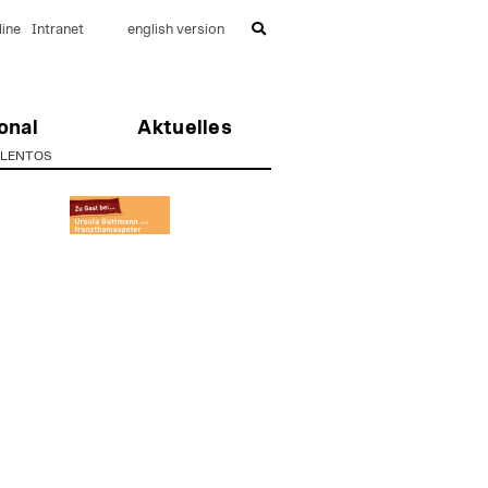
ine
Intranet
english version
onal
Aktuelles
| LENTOS