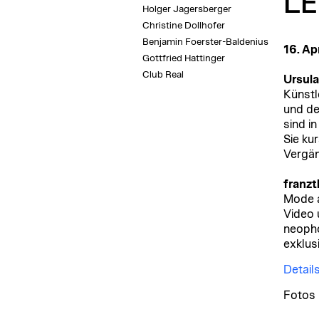
LE
Holger Jagersberger
Christine Dollhofer
Benjamin Foerster-Baldenius
16. Ap
Gottfried Hattinger
Club Real
Ursul
Künstl
und de
sind i
Sie ku
Vergän
franz
Mode a
Video 
neopho
exklusi
Detail
Fotos 