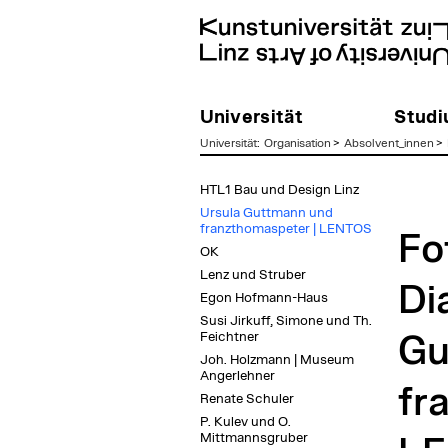
Universität
Stud
Universität
:
Organisation
>
Absolvent_innen
>
zum
HTL1 Bau und Design Linz
Inhalt
Ursula Guttmann und
franzthomaspeter | LENTOS
Fo
OK
Lenz und Struber
Di
Egon Hofmann-Haus
Susi Jirkuff, Simone und Th.
Feichtner
Gu
Joh. Holzmann | Museum
Angerlehner
fr
Renate Schuler
P. Kulev und O.
Mittmannsgruber