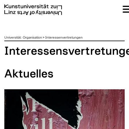
zum
Universität
:
Organisation
>
Interessenvertretungen
Inhalt
Interessensvertretung
Aktuelles